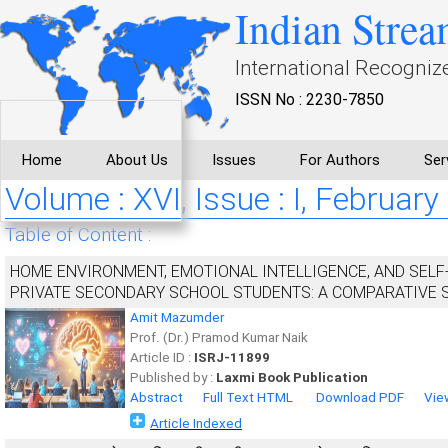
Indian Strea
International Recogniz
ISSN No : 2230-7850
Home
About Us
Issues
For Authors
Ser
Volume : XVI, Issue : I, February
Table of Content :
HOME ENVIRONMENT, EMOTIONAL INTELLIGENCE, AND SE
PRIVATE SECONDARY SCHOOL STUDENTS: A COMPARATIVE 
Amit Mazumder
Prof. (Dr.) Pramod Kumar Naik
Article ID :
ISRJ-11899
Published by :
Laxmi Book Publication
Abstract
Full Text HTML
Download PDF
Vie
Article Indexed