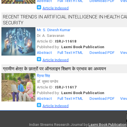
Abstract
Full Text HTML
Download PDF
Vie
Article Indexed
RECENT TRENDS IN ARTIFICIAL INTELLIGENCE IN HEALTH CA
SECURITY
Mr. S. Dinesh Kumar
Dr. A. Saravanan
Article ID :
ISRJ-11618
Published by :
Laxmi Book Publication
Abstract
Full Text HTML
Download PDF
Vie
Article Indexed
ग्रामीण क्षेत्र के छात्रों पर ऑनलाइन शिक्षण के प्रभाव का अध्ययन
प्रिया सिंह
डाॅ. सुषमा पाण्डेय
Article ID :
ISRJ-11617
Published by :
Laxmi Book Publication
Abstract
Full Text HTML
Download PDF
Vie
Article Indexed
Indian Streams Research Journal
by
Laxmi Book Publication