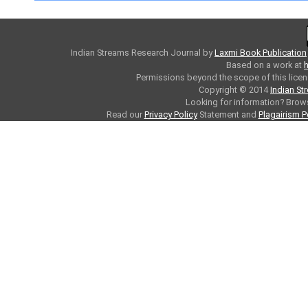
Indian Streams Research Journal
by
Laxmi Book Publication
Based on a work at
h
Permissions beyond the scope of this licen
Copyright © 2014
Indian St
Looking for information? Bro
Read our
Privacy Policy
Statement and
Plagairism P