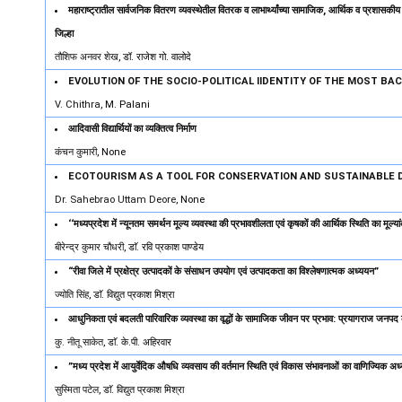
महाराष्ट्रातील सार्वजनिक वितरण व्यवस्थेतील वितरक व लाभार्थ्यांच्या सामाजिक, आर्थिक व प्रशासकीय 
जिल्हा
तौशिफ अनवर शेख
, डॉ. राजेश गो. वालोदे
EVOLUTION OF THE SOCIO-POLITICAL IIDENTITY OF THE MOST B
V. Chithra
, M. Palani
आदिवासी विद्यार्थियों का व्यक्तित्व निर्माण
कंचन कुमारी
, None
ECOTOURISM AS A TOOL FOR CONSERVATION AND SUSTAINABLE
Dr. Sahebrao Uttam Deore
, None
‘‘मध्यप्रदेश में न्यूनतम समर्थन मूल्य व्यवस्था की प्रभावशीलता एवं कृषकों की आर्थिक स्थिति का मूल्या
बीरेन्द्र कुमार चौधरी
, डाॅ. रवि प्रकाश पाण्डेय
“रीवा जिले में प्रक्षेत्र उत्पादकों के संसाधन उपयोग एवं उत्पादकता का विश्लेषणात्मक अध्ययन”
ज्योति सिंह
, डाॅ. विद्युत प्रकाश मिश्रा
आधुनिकता एवं बदलती पारिवारिक व्यवस्था का वृद्धों के सामाजिक जीवन पर प्रभाव: प्रयागराज जनपद के 
कु. नीतू साकेत
, डाॅ. के.पी. अहिरवार
”मध्य प्रदेश में आयुर्वेदिक औषधि व्यवसाय की वर्तमान स्थिति एवं विकास संभावनाओं का वाणिज्यिक अ
सुस्मिता पटेल
, डाॅ. विद्युत प्रकाश मिश्रा