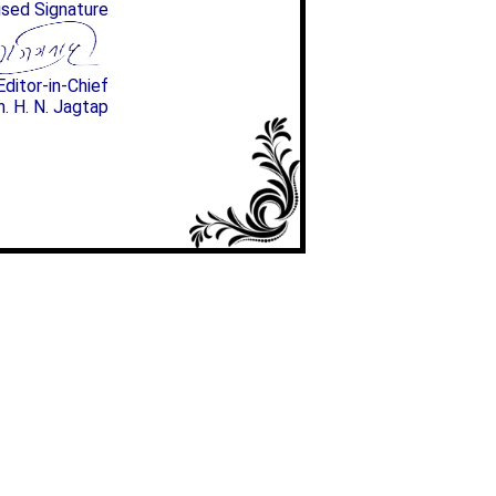
ised Signature
Editor-in-Chief
n. H. N. Jagtap