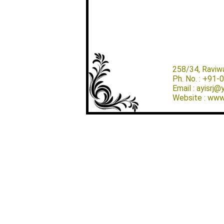
258/34, Raviw
Ph. No. : +91
Email : ayisrj
Website : www