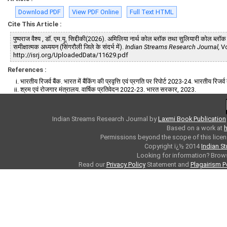
Download PDF
View PDF Online
Full Text HTML
Cite This Article :
पुष्पराज वैश्य , डाॅ. एम.यू. सिद्दीकी(2026). अमिलिया नार्थ कोल ब्लाॅक तथा सुलियारी कोल ब्लॉ
समीक्षात्मक अध्ययन (सिंगरौली जिले के संदर्भ में).
Indian Streams Research Journal,
Vo
http://isrj.org/UploadedData/11629.pdf
References :
भारतीय रिजर्व बैंक. भारत में बैंकिंग की प्रवृत्ति एवं प्रगति पर रिपोर्ट 2023-24. भारतीय रिजर्व
श्रम एवं रोजगार मंत्रालय. वार्षिक प्रतिवेदन 2022-23. भारत सरकार, 2023.
Indian Streams Research Journal
by
Laxmi Book Publication
Based on a work at
h
Permissions beyond the scope of this licen
Copyright ï¿½ 2014
Indian S
Looking for information? Bro
Read our
Privacy Policy
Statement and
Plagairism P