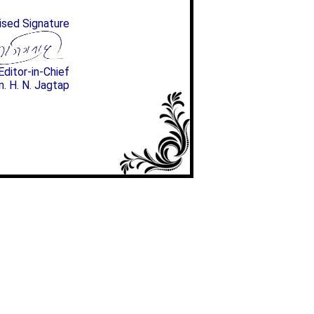
ised Signature
Editor-in-Chief
n. H. N. Jagtap