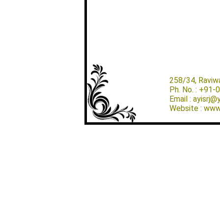
258/34, Raviw
Ph. No. : +91
Email : ayisrj
Website : www