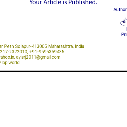
Your Article is Published.
Author
Pri
ar Peth Solapur-413005 Maharashtra, India
-0217-2372010, +91-9595359435
@yahoo.in, ayisrj2011@gmail.com
.lbp.world