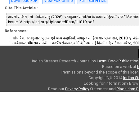
Download PDF
View PDF Online
Full Text HTML
Cite This Article :
आरती साकेत , डाॅ. निर्मला साहू (2026). रत्नकुमार सांभरिया के कथा साहित्य में राजनीतिक चे
Issue. V, http://isrj.org/UploadedData/11819.pdf
References :
सांभरिया, रत्नकुमार. फुलवा एवं अन्य कहानियाँ. जयपुरः साहित्यागार प्रकाशन, 2010, पृ. 42
अम्बेडकर, भीमराव रामजी. ।ददपीपसंजपवद व िब्ंेजम. नई दिल्लीः क्रिटिकल क्वेस्ट, 201
Indian Streams Research Journal
by
Laxmi Book Publication
Based on a work at
h
Permissions beyond the scope of this licen
Copyright ï¿½ 2014
Indian S
Looking for information? Bro
Read our
Privacy Policy
Statement and
Plagairism P