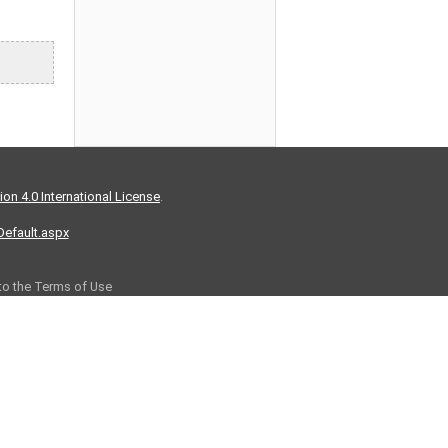
on 4.0 International License
.
/Default.aspx
 to the Terms of Use