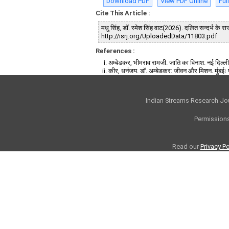
Download PDF
View PDF Online
Ful
Cite This Article :
मधु सिंह, डाॅ. रमेश सिंह वाट(2026). दलित सन्दर्भ क
http://isrj.org/UploadedData/11803.pdf
References :
अम्बेडकर, भीमराव रामजी. जाति का विनाश. नई दिल्ली
कीर, धनंजय. डॉ. अम्बेडकर: जीवन और मिशन. मुंबईः
Indian Streams Research Jo
Permissions
Read our
Privacy Po