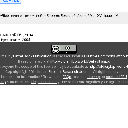
l Text HTML
े राजनीतिक आयाम का अध्ययन.
Indian Streams Research Journal,
Vol. XVI, Issue. IV,
ः नवयाना पब्लिशिंग, 2014.
 पॉपुलर प्रकाशन, 2005.
urnal
by
Laxmi Book Publication
is licensed under a
Creative Commons Attributi
Based on a work at
http://oldisrj.lbp.world/Default.aspx
.
 beyond the scope of this license may be available at
http://oldisrj.lbp.world
Copyright ï¿½ 2014
Indian Streams Research Journal
. All rights reserved
Looking for information? Browse our
FAQs
, tour our
sitemap
, or
contact ISRJ
licy
Statement and
Plagairism Policy
. Use of this site signifies your agreement