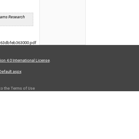
reams Research
9163dbfeb363000.pdf
on 4.0 International License
.
/Default.aspx
 to the Terms of Use