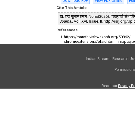
Download PDF
View PDF Online
Ful
Cite This Article :
डॉ. शेख सुभान हसन, None(2026). “छत्रपती संभाजीनगर 
Journal,
Vol. XVI, Issue. II, http://isrj.org
References :
https://marathivishwakosh.org/50862/
chromeextension://efaidnbmnnnibpcajp
Indian Streams Research Jo
Permissions
Read our
Privacy Po