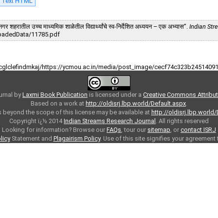
l Text HTML
शहरातील उच्च माध्यमिक शाळेतील विद्यार्थ्यांचे स्व-निर्देशित अध्ययन – एक अभ्यास”.
Indian St
/UploadedData/11785.pdf
cglclefindmkaj/https://ycmou.ac.in/media/post_image/cecf74c323b245140
urnal
by
Laxmi Book Publication
is licensed under a
Creative Commons Attributi
Based on a work at
http://oldisrj.lbp.world/Default.aspx
.
 beyond the scope of this license may be available at
http://oldisrj.lbp.world
Copyright ï¿½ 2014
Indian Streams Research Journal
. All rights reserved
Looking for information? Browse our
FAQs
, tour our
sitemap
, or
contact ISRJ
licy
Statement and
Plagairism Policy
. Use of this site signifies your agreement