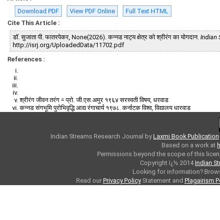
Download PDF
View PDF Online
Full Text HTML
Cite This Article :
डॉ. सुजाता पी. फातरपेकर, None(2026). कन्नड नाट्य क्षेत्र को श्रीरंग का योगदान.
Indian
http://isrj.org/UploadedData/11702.pdf
References :
श्रीरंग जीवन तरंग = प्रो. जी.एस.अमुर १९६४ सरस्वती विषय, धरवाड
कन्नड संगभूमि पुरोभिवृद्धि आद्य रंगाचार्य १९७८. कर्नाटक विश्व, विद्यालय धारवाड
Indian Streams Research Journal
by
Laxmi Book Publication
Based on a work at
h
Permissions beyond the scope of this licen
Copyright ï¿½ 2014
Indian S
Looking for information? Bro
Read our
Privacy Policy
Statement and
Plagairism P