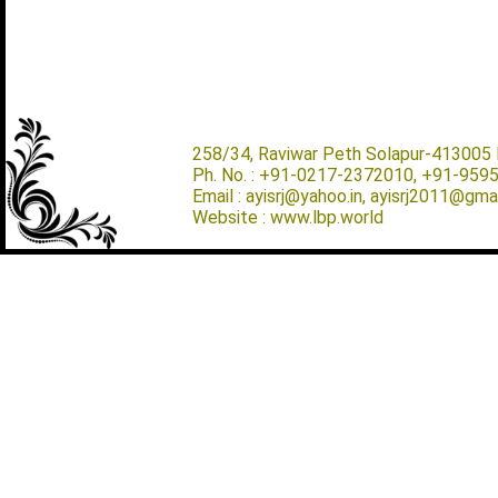
258/34, Raviwar Peth Solapur-413005 M
Ph. No. : +91-0217-2372010, +91-959
Email : ayisrj@yahoo.in, ayisrj2011@gma
Website : www.lbp.world