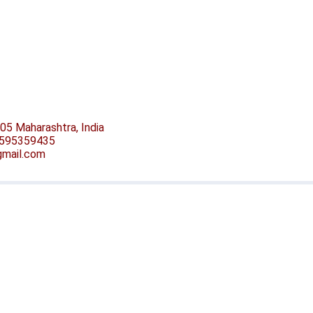
05 Maharashtra, India
-9595359435
@gmail.com