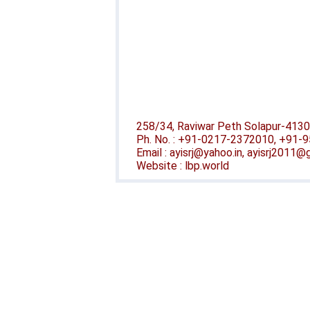
258/34, Raviwar Peth Solapur-4130
Ph. No. : +91-0217-2372010, +91
Email : ayisrj@yahoo.in, ayisrj2011
Website : lbp.world