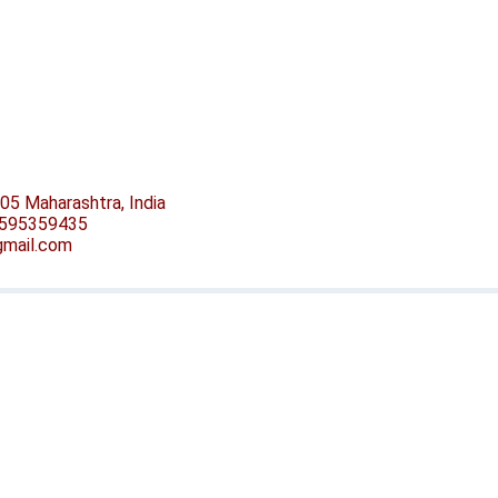
05 Maharashtra, India
-9595359435
@gmail.com