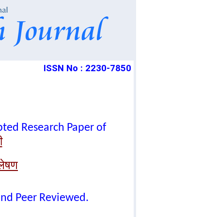
ISSN No : 2230-7850
epted Research Paper of
ी
्लेषण
lind Peer Reviewed.