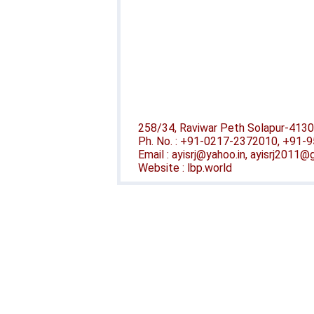
258/34, Raviwar Peth Solapur-4130
Ph. No. : +91-0217-2372010, +91
Email : ayisrj@yahoo.in, ayisrj2011
Website : lbp.world